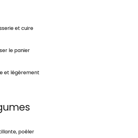
serie et cuire
ser le panier
ée et légèrement
égumes
illante, poêler