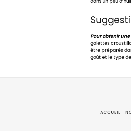
dans un peu d’huil
Suggesti
Pour obtenir une 
galettes croustil
être préparés dans
goût et le type de 
ACCUEIL
N